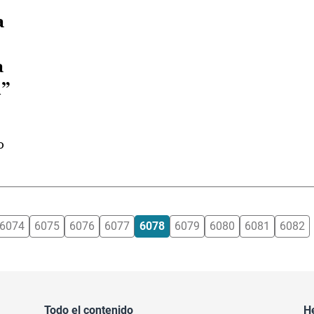
a
a
n”
o
6074
6075
6076
6077
6078
6079
6080
6081
6082
Todo el contenido
H