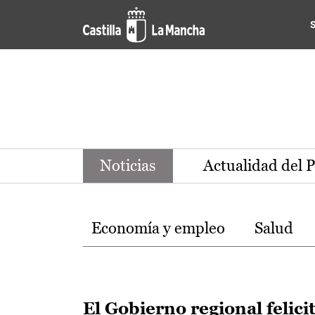
Noticias de la región de Ca
Pasar al contenido principal
Noticias
Actualidad del 
Temas
Economía y empleo
Salud
El Gobierno regional felici