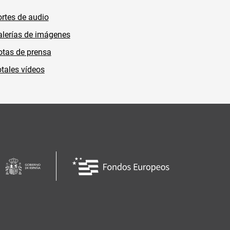
rtes de audio
lerías de imágenes
tas de prensa
tales vídeos