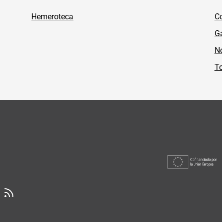
Hemeroteca
Co
Ga
No
To