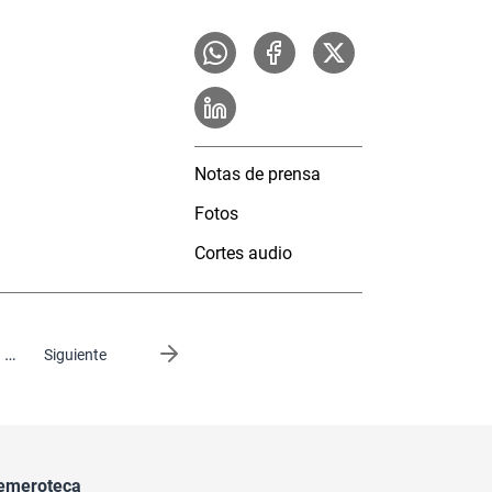
Notas de prensa
Fotos
Cortes audio
…
Siguiente página
Siguiente
emeroteca