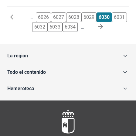
Paginación
…
6026
6027
6028
6029
6030
6031
6032
6033
6034
…
La región
Todo el contenido
Hemeroteca