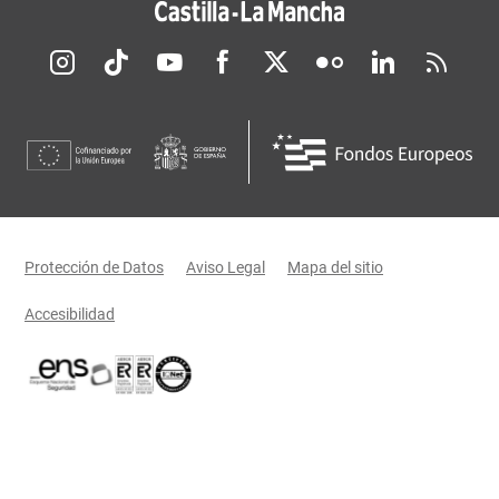
Redes sociales JCCM
Menú legal
Protección de Datos
Aviso Legal
Mapa del sitio
Accesibilidad
Certificaciones oficiales del Gobierno de Castilla-La Mancha