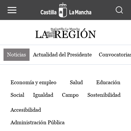
Noticias de la región de Castilla-L
Pasar al contenido principal
Noticias
Actualidad del Presidente
Convocatoria
Temas
Economía y empleo
Salud
Educación
Social
Igualdad
Campo
Sostenibilidad
Accesibilidad
Administración Pública