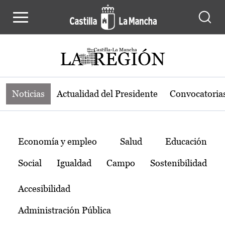
Noticias de la región de Castilla-L
Pasar al contenido principal
Noticias
Actualidad del Presidente
Convocatoria
Temas
Economía y empleo
Salud
Educación
Social
Igualdad
Campo
Sostenibilidad
Accesibilidad
Administración Pública