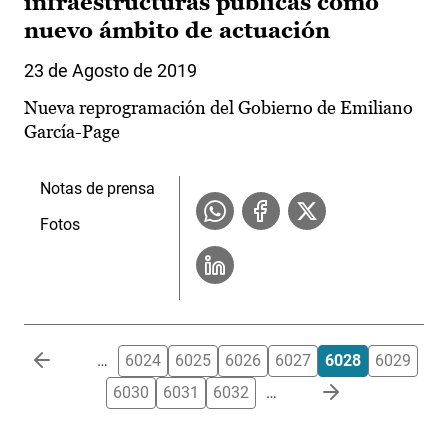
infraestructuras públicas como
nuevo ámbito de actuación
23 de Agosto de 2019
Nueva reprogramación del Gobierno de Emiliano
García-Page
Notas de prensa
Fotos
Paginación
…
6024
6025
6026
6027
6028
6029
6030
6031
6032
…