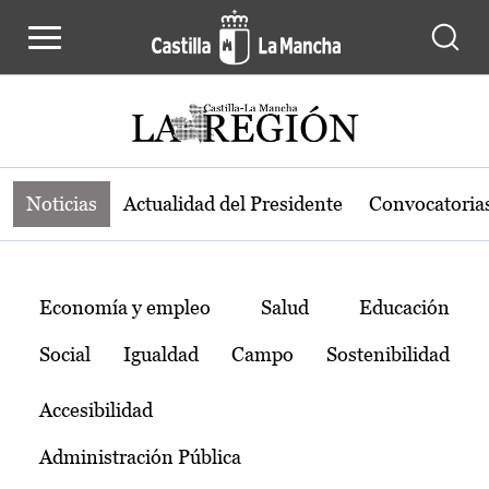
Noticias de la región de Castilla-L
Pasar al contenido principal
Noticias
Actualidad del Presidente
Convocatoria
Temas
Economía y empleo
Salud
Educación
Social
Igualdad
Campo
Sostenibilidad
Accesibilidad
Administración Pública