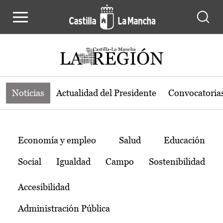
Noticias de la región de Castilla-L
Pasar al contenido principal
Noticias
Actualidad del Presidente
Convocatoria
Temas
Economía y empleo
Salud
Educación
Social
Igualdad
Campo
Sostenibilidad
Accesibilidad
Administración Pública