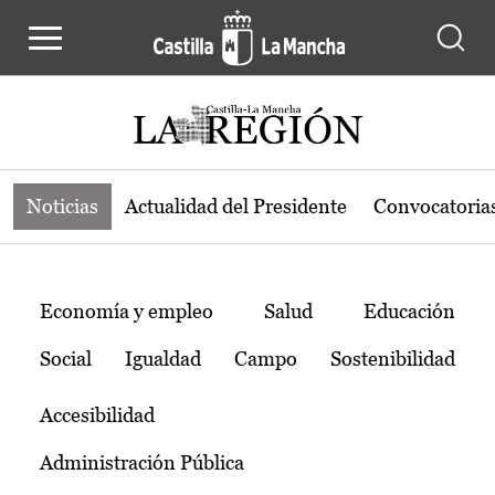
Noticias de la región de Castilla-L
Pasar al contenido principal
Noticias
Actualidad del Presidente
Convocatoria
Temas
Economía y empleo
Salud
Educación
Social
Igualdad
Campo
Sostenibilidad
Accesibilidad
Administración Pública