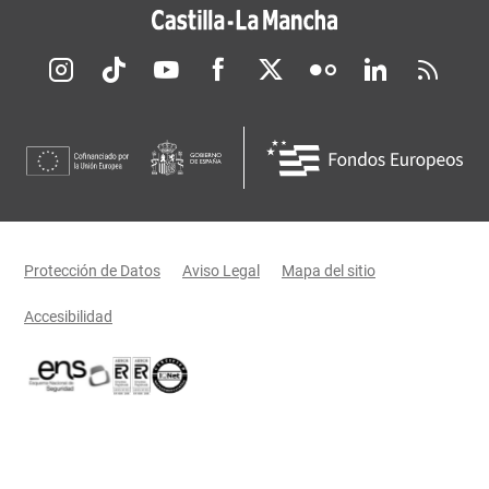
Redes sociales JCCM
Menú legal
Protección de Datos
Aviso Legal
Mapa del sitio
Accesibilidad
Certificaciones oficiales del Gobierno de Castilla-La Mancha