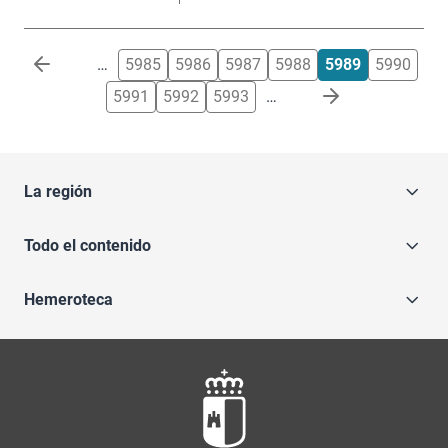
Paginación
…
5985
5986
5987
5988
5989
5990
5991
5992
5993
…
La región
Todo el contenido
Hemeroteca