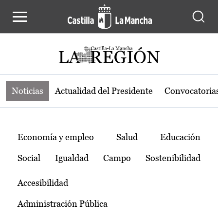
Noticias de la región de Castilla-L
Pasar al contenido principal
Noticias
Actualidad del Presidente
Convocatoria
Temas
Economía y empleo
Salud
Educación
Social
Igualdad
Campo
Sostenibilidad
Accesibilidad
Administración Pública