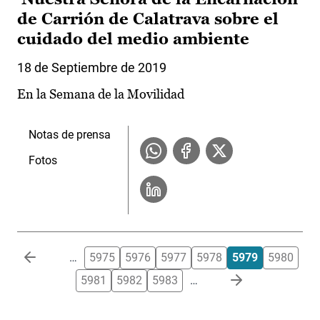
de Carrión de Calatrava sobre el
cuidado del medio ambiente
18 de Septiembre de 2019
En la Semana de la Movilidad
Notas de prensa
Fotos
Paginación
…
5975
5976
5977
5978
5979
5980
5981
5982
5983
…