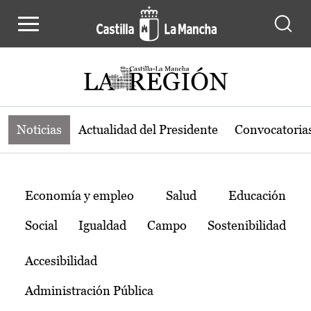
Noticias de la región de Castilla-L
Pasar al contenido principal
Noticias
Actualidad del Presidente
Convocatoria
Temas
Economía y empleo
Salud
Educación
Social
Igualdad
Campo
Sostenibilidad
Accesibilidad
Administración Pública