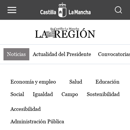
Noticias de la región de Castilla-L
Pasar al contenido principal
Noticias
Actualidad del Presidente
Convocatoria
Temas
Economía y empleo
Salud
Educación
Social
Igualdad
Campo
Sostenibilidad
Accesibilidad
Administración Pública