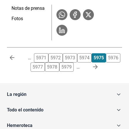
Notas de prensa
Fotos
Paginación
…
5971
5972
5973
5974
5975
5976
5977
5978
5979
…
La región
Todo el contenido
Hemeroteca