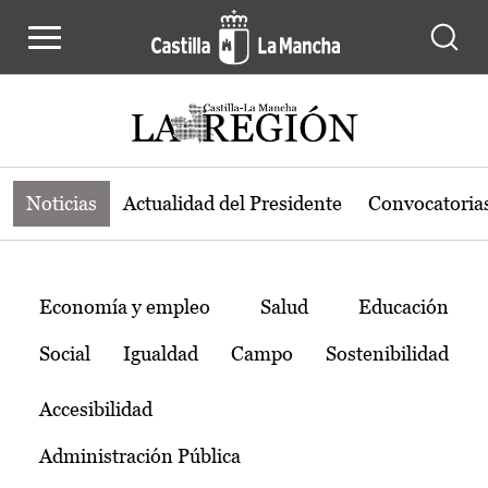
Noticias de la región de Castilla-L
Pasar al contenido principal
Noticias
Actualidad del Presidente
Convocatoria
Temas
Economía y empleo
Salud
Educación
Social
Igualdad
Campo
Sostenibilidad
Accesibilidad
Administración Pública