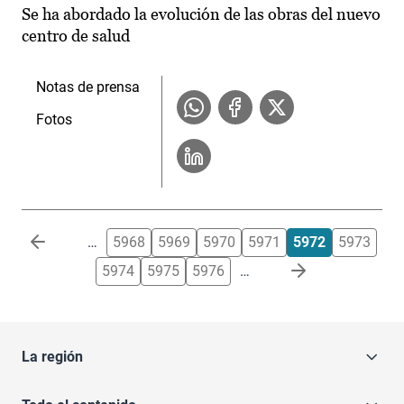
Se ha abordado la evolución de las obras del nuevo
centro de salud
Notas de prensa
Fotos
Paginación
…
5968
5969
5970
5971
5972
5973
5974
5975
5976
…
La región