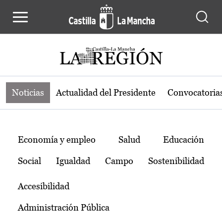
Noticias de la región de Castilla-L
Pasar al contenido principal
Noticias
Actualidad del Presidente
Convocatoria
Temas
Economía y empleo
Salud
Educación
Social
Igualdad
Campo
Sostenibilidad
Accesibilidad
Administración Pública