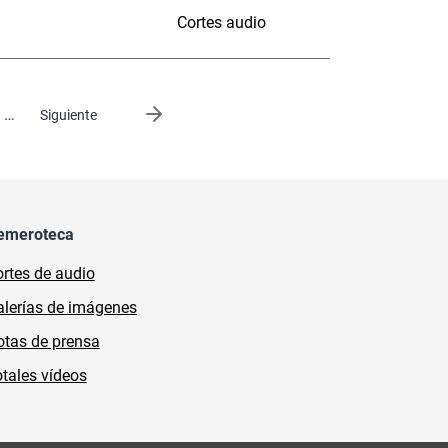
Cortes audio
…
Siguiente página
Siguiente
emeroteca
rtes de audio
lerías de imágenes
tas de prensa
tales vídeos