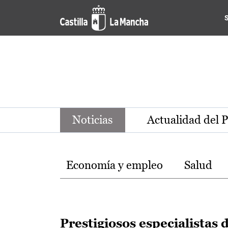
Noticias de la región de Ca
Pasar al contenido principal
Noticias
Actualidad del 
Temas
Economía y empleo
Salud
Prestigiosos especialistas 