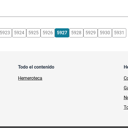
5923
5924
5925
5926
5927
5928
5929
5930
5931
Todo el contenido
H
Hemeroteca
Co
Ga
No
To