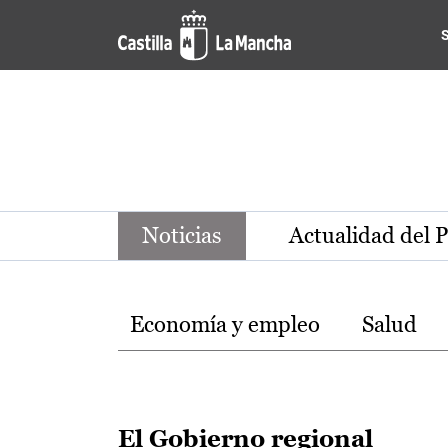
Noticias de la región de Ca
Pasar al contenido principal
Noticias
Actualidad del 
Temas
Economía y empleo
Salud
El Gobierno regional