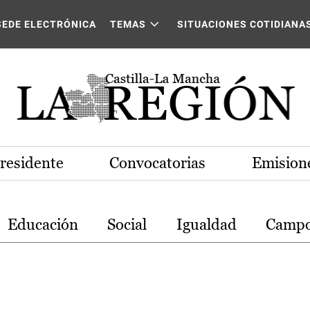
stilla-La Mancha
SEDE ELECTRÓNICA
TEMAS
SITUACIONES COTIDIANA
Presidente
Convocatorias
Emisione
Educación
Social
Igualdad
Camp