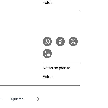
Fotos
Notas de prensa
Fotos
…
Siguiente página
Siguiente