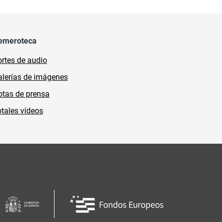
emeroteca
rtes de audio
lerías de imágenes
tas de prensa
tales vídeos