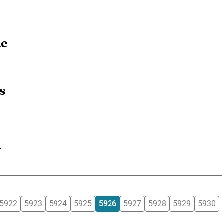
de
s
n
5922
5923
5924
5925
5926
5927
5928
5929
5930