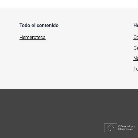
Todo el contenido
H
Hemeroteca
Co
Ga
No
To