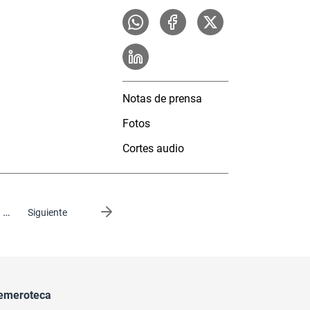
Notas de prensa
Fotos
Cortes audio
…
Siguiente página
Siguiente
emeroteca