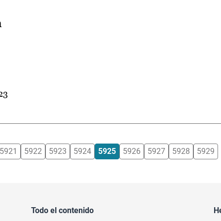
n
 23
5921
5922
5923
5924
5925
5926
5927
5928
5929
Todo el contenido
H