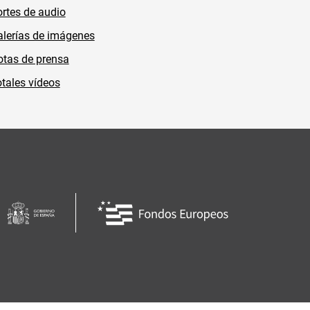
rtes de audio
lerías de imágenes
tas de prensa
tales vídeos