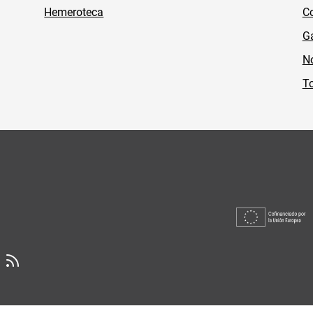
Hemeroteca
Co
Ga
No
To