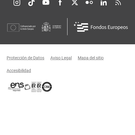
Redes sociales JCCM
Menú legal
Protección de Datos
Aviso Legal
Mapa del sitio
Accesibilidad
Certificaciones oficiales del Gobierno de Castilla-La Mancha