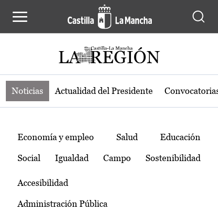
Noticias de la región de Castilla-L
Pasar al contenido principal
Noticias
Actualidad del Presidente
Convocatoria
Temas
Economía y empleo
Salud
Educación
Social
Igualdad
Campo
Sostenibilidad
Accesibilidad
Administración Pública