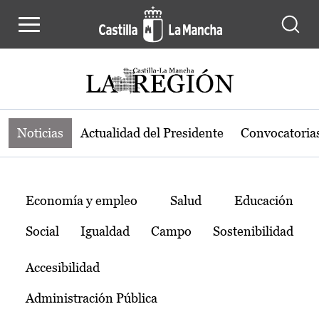
Noticias de la región de Castilla-L
Pasar al contenido principal
Noticias
Actualidad del Presidente
Convocatoria
Temas
Economía y empleo
Salud
Educación
Social
Igualdad
Campo
Sostenibilidad
Accesibilidad
Administración Pública