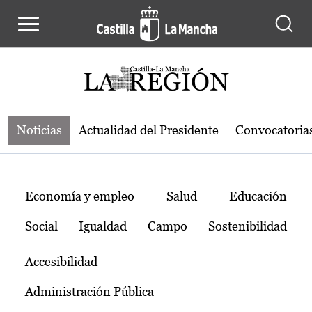
Noticias de la región de Castilla-L
Pasar al contenido principal
Noticias
Actualidad del Presidente
Convocatoria
Temas
Economía y empleo
Salud
Educación
Social
Igualdad
Campo
Sostenibilidad
Accesibilidad
Administración Pública