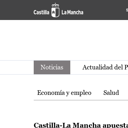
Noticias de la región de Ca
Pasar al contenido principal
Noticias
Actualidad del 
Temas
Economía y empleo
Salud
Castilla-La Mancha apuest