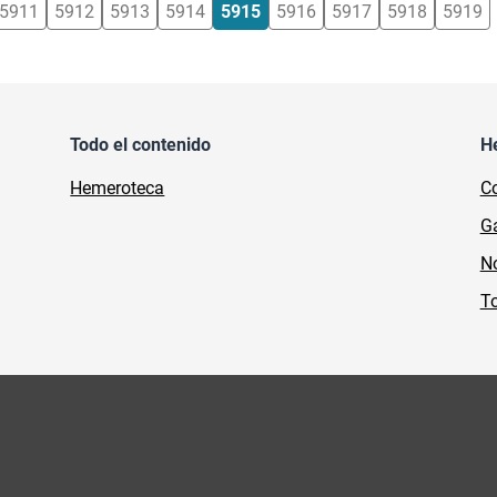
5911
5912
5913
5914
5915
5916
5917
5918
5919
Todo el contenido
H
Hemeroteca
Co
Ga
No
To