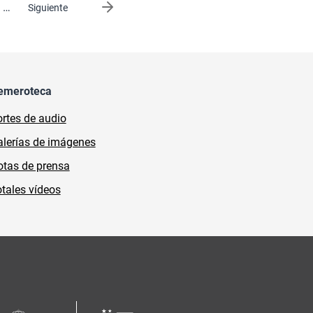
…
Siguiente página
Siguiente
emeroteca
rtes de audio
lerías de imágenes
tas de prensa
tales vídeos