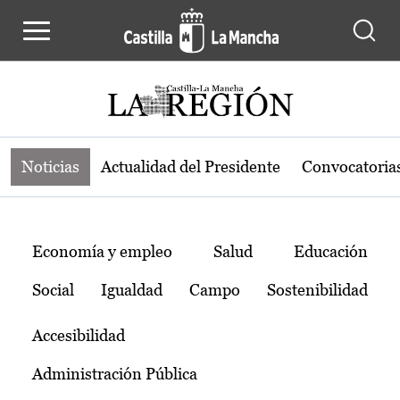
Noticias de la región de Castilla-L
Pasar al contenido principal
Noticias
Actualidad del Presidente
Convocatoria
Temas
Economía y empleo
Salud
Educación
Social
Igualdad
Campo
Sostenibilidad
Accesibilidad
Administración Pública