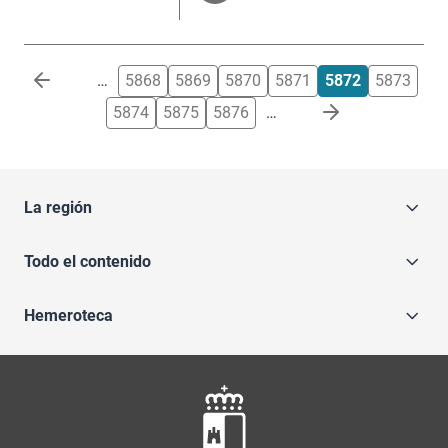
Paginación
…
5868
5869
5870
5871
5872
5873
5874
5875
5876
…
La región
Todo el contenido
Hemeroteca