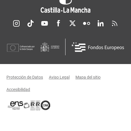
Redes sociales JCCM
Menú legal
Protección de Datos
Aviso Legal
Mapa del sitio
Accesibilidad
Certificaciones oficiales del Gobierno de Castilla-La Mancha