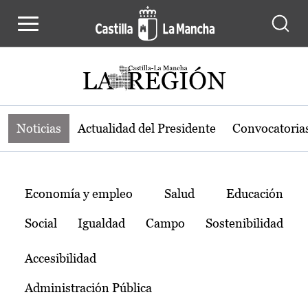
Noticias de la región de Castilla-L
Pasar al contenido principal
Noticias
Actualidad del Presidente
Convocatoria
Temas
Economía y empleo
Salud
Educación
Social
Igualdad
Campo
Sostenibilidad
Accesibilidad
Administración Pública