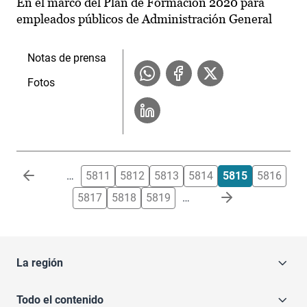
En el marco del Plan de Formación 2020 para
empleados públicos de Administración General
Notas de prensa
Fotos
Paginación
…
5811
5812
5813
5814
5815
5816
5817
5818
5819
…
La región
Todo el contenido