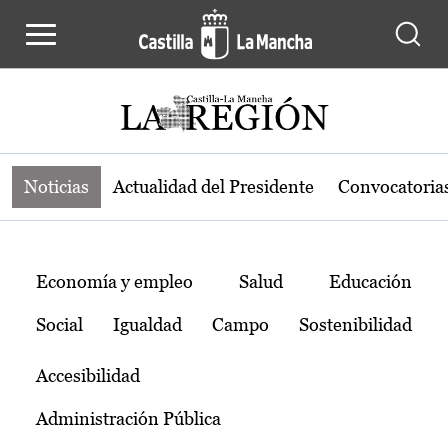
Noticias de la región de Castilla-L
Pasar al contenido principal
Noticias
Actualidad del Presidente
Convocatoria
Temas
Economía y empleo
Salud
Educación
Social
Igualdad
Campo
Sostenibilidad
Accesibilidad
Administración Pública