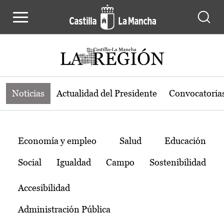
Noticias de la región de Castilla-L
Pasar al contenido principal
Noticias
Actualidad del Presidente
Convocatoria
Temas
Economía y empleo
Salud
Educación
Social
Igualdad
Campo
Sostenibilidad
Accesibilidad
Administración Pública