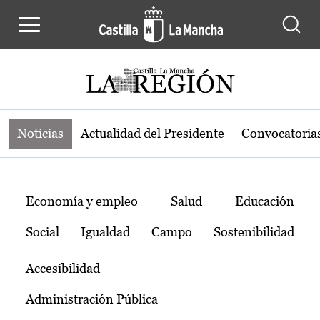
Noticias de la región de Castilla-L
Pasar al contenido principal
Noticias
Actualidad del Presidente
Convocatoria
Temas
Economía y empleo
Salud
Educación
Social
Igualdad
Campo
Sostenibilidad
Accesibilidad
Administración Pública