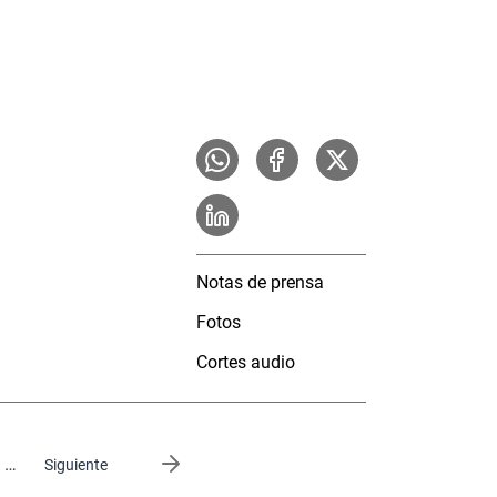
Notas de prensa
Fotos
Cortes audio
…
Siguiente página
Siguiente