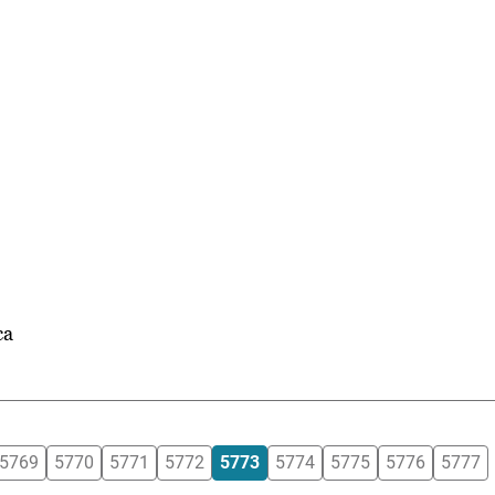
ca
5769
5770
5771
5772
5773
5774
5775
5776
5777