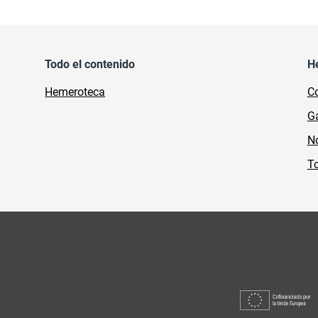
Todo el contenido
H
Hemeroteca
Co
Ga
No
To