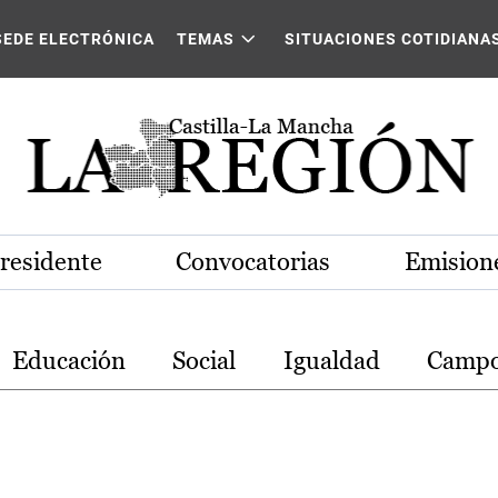
stilla-La Mancha
SEDE ELECTRÓNICA
TEMAS
SITUACIONES COTIDIANA
Presidente
Convocatorias
Emisione
Educación
Social
Igualdad
Camp