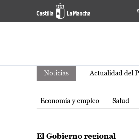
Noticias de la región de Ca
Pasar al contenido principal
Noticias
Actualidad del 
Temas
Economía y empleo
Salud
El Gobierno regional