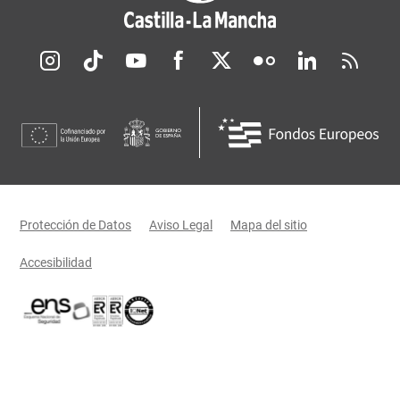
Redes sociales JCCM
Menú legal
Protección de Datos
Aviso Legal
Mapa del sitio
Accesibilidad
Certificaciones oficiales del Gobierno de Castilla-La Mancha