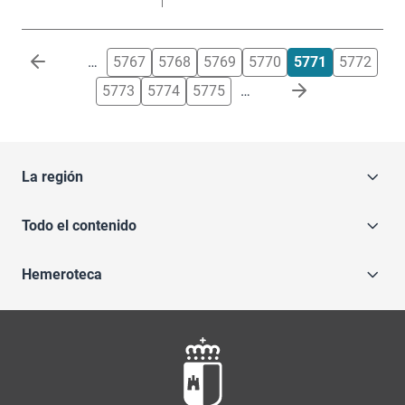
Paginación
…
5767
5768
5769
5770
5771
5772
5773
5774
5775
…
La región
Todo el contenido
Hemeroteca