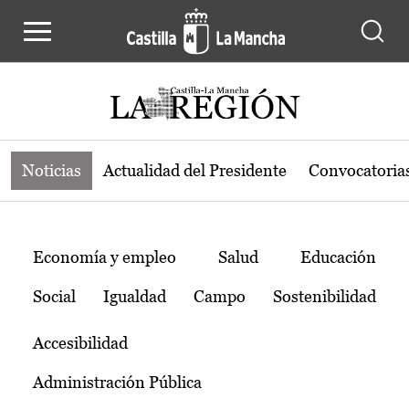
Noticias de la región de Castilla-L
Pasar al contenido principal
Noticias
Actualidad del Presidente
Convocatoria
Temas
Economía y empleo
Salud
Educación
Social
Igualdad
Campo
Sostenibilidad
Accesibilidad
Administración Pública