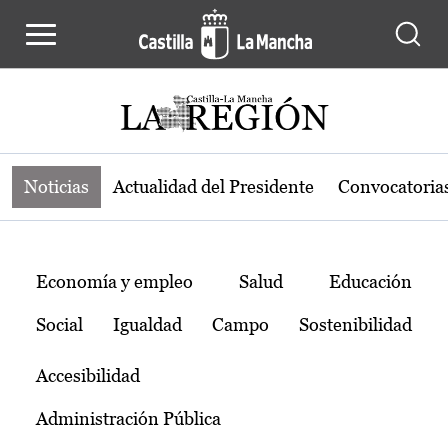
Noticias de la región de Castilla-L
Pasar al contenido principal
Noticias
Actualidad del Presidente
Convocatoria
Temas
Economía y empleo
Salud
Educación
Social
Igualdad
Campo
Sostenibilidad
Accesibilidad
Administración Pública