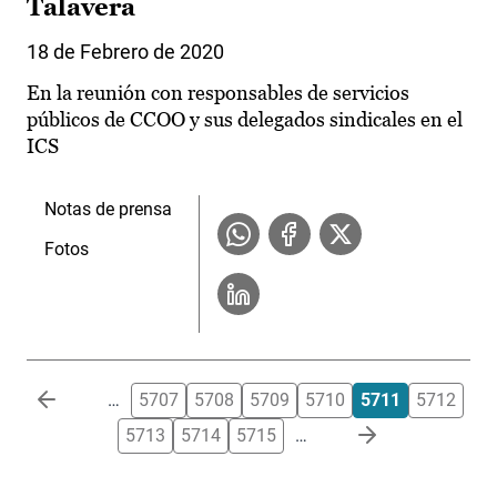
Talavera
18 de Febrero de 2020
En la reunión con responsables de servicios
públicos de CCOO y sus delegados sindicales en el
ICS
Notas de prensa
Fotos
Paginación
…
5707
5708
5709
5710
5711
5712
5713
5714
5715
…