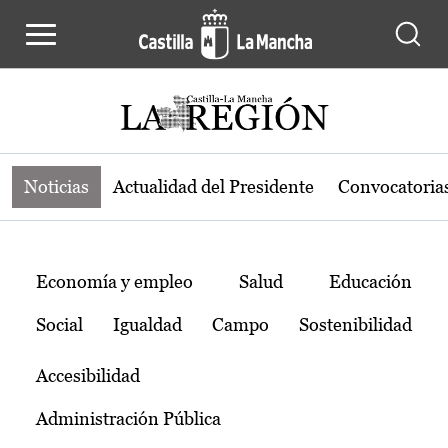
Noticias de la región de Castilla-L
Pasar al contenido principal
Noticias
Actualidad del Presidente
Convocatoria
Temas
Economía y empleo
Salud
Educación
Social
Igualdad
Campo
Sostenibilidad
Accesibilidad
Administración Pública