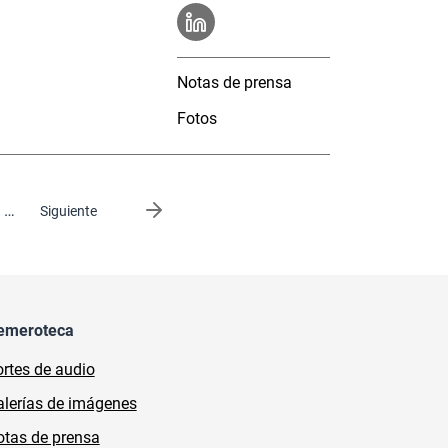
Notas de prensa
Fotos
…
Siguiente página
Siguiente
emeroteca
rtes de audio
lerías de imágenes
tas de prensa