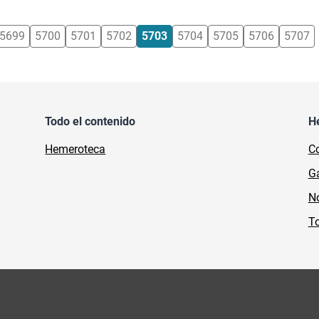
5699
5700
5701
5702
5703
5704
5705
5706
5707
Todo el contenido
H
Hemeroteca
Co
Ga
No
To