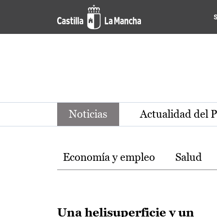
Noticias de la región de Ca
Pasar al contenido principal
Noticias
Actualidad del 
Temas
Economía y empleo
Salud
Una helisuperficie y un