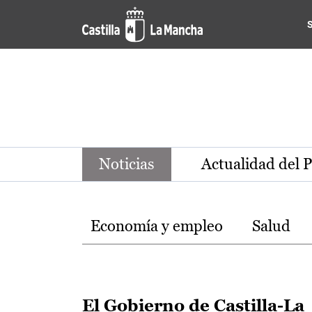
Noticias de la región de Ca
Pasar al contenido principal
Noticias
Actualidad del 
Temas
Economía y empleo
Salud
El Gobierno de Castilla-La