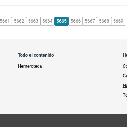
5661
5662
5663
5664
5665
5666
5667
5668
5669
Todo el contenido
H
Hemeroteca
Co
Ga
No
To