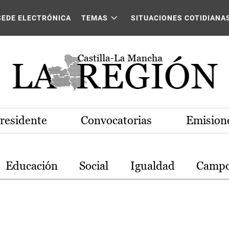
stilla-La Mancha
SEDE ELECTRÓNICA
TEMAS
SITUACIONES COTIDIANA
Presidente
Convocatorias
Emisione
Educación
Social
Igualdad
Camp