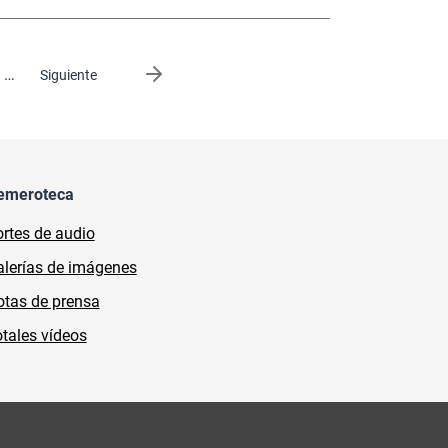
…
Siguiente página
Siguiente
emeroteca
rtes de audio
lerías de imágenes
tas de prensa
tales vídeos