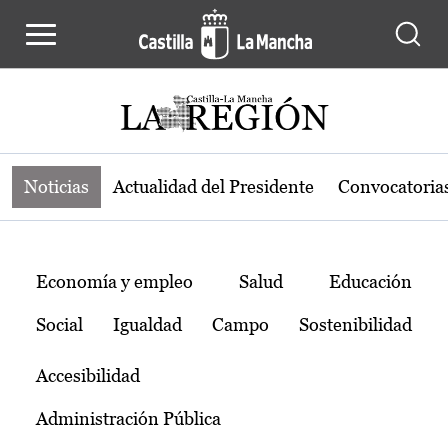
Noticias de la región de Castilla-L
Pasar al contenido principal
Noticias
Actualidad del Presidente
Convocatoria
Temas
Economía y empleo
Salud
Educación
Social
Igualdad
Campo
Sostenibilidad
Accesibilidad
Administración Pública