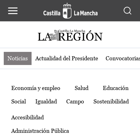
Noticias de la región de Castilla-L
Pasar al contenido principal
Noticias
Actualidad del Presidente
Convocatoria
Temas
Economía y empleo
Salud
Educación
Social
Igualdad
Campo
Sostenibilidad
Accesibilidad
Administración Pública