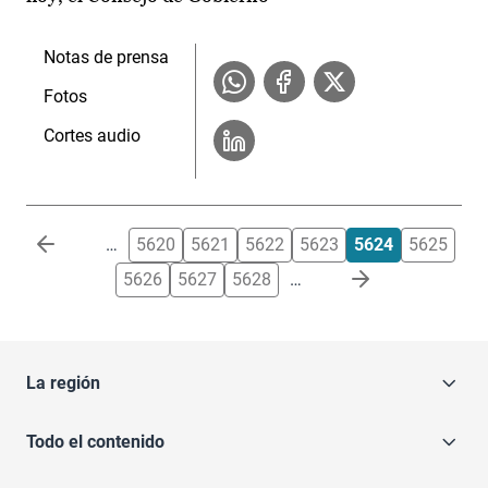
Notas de prensa
Fotos
Cortes audio
Paginación
…
5620
5621
5622
5623
5624
5625
5626
5627
5628
…
La región
Todo el contenido