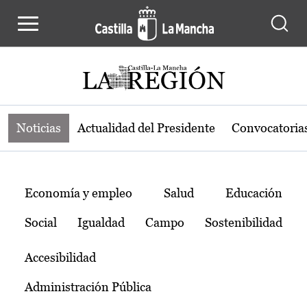
Noticias de la región de Castilla-L
Pasar al contenido principal
Noticias
Actualidad del Presidente
Convocatoria
Temas
Economía y empleo
Salud
Educación
Social
Igualdad
Campo
Sostenibilidad
Accesibilidad
Administración Pública