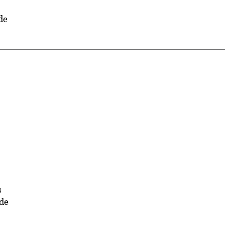
de
s
 de