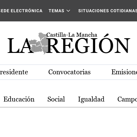
stilla-La Mancha
SEDE ELECTRÓNICA
TEMAS
SITUACIONES COTIDIANA
Presidente
Convocatorias
Emisione
Educación
Social
Igualdad
Camp