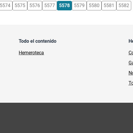
5574
5575
5576
5577
5578
5579
5580
5581
5582
Todo el contenido
H
Hemeroteca
Co
Ga
No
To