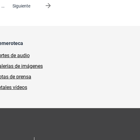
…
Siguiente página
Siguiente
emeroteca
rtes de audio
lerías de imágenes
tas de prensa
tales vídeos