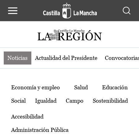
Noticias de la región de Castilla-L
Pasar al contenido principal
Noticias
Actualidad del Presidente
Convocatoria
Temas
Economía y empleo
Salud
Educación
Social
Igualdad
Campo
Sostenibilidad
Accesibilidad
Administración Pública