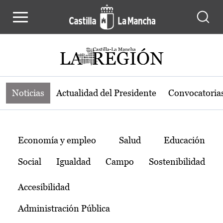
Noticias de la región de Castilla-L
Pasar al contenido principal
Noticias
Actualidad del Presidente
Convocatoria
Temas
Economía y empleo
Salud
Educación
Social
Igualdad
Campo
Sostenibilidad
Accesibilidad
Administración Pública