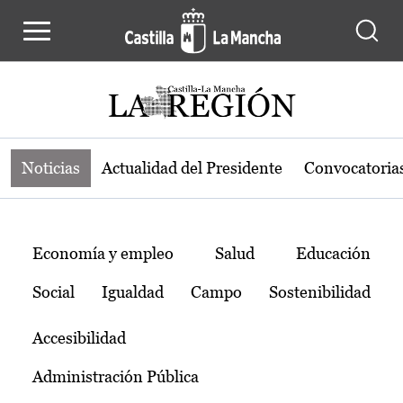
Noticias de la región de Castilla-L
Pasar al contenido principal
Noticias
Actualidad del Presidente
Convocatoria
Temas
Economía y empleo
Salud
Educación
Social
Igualdad
Campo
Sostenibilidad
Accesibilidad
Administración Pública