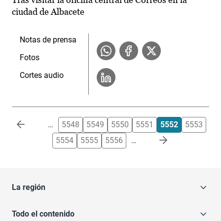
ciudad de Albacete
Notas de prensa
Fotos
Cortes audio
Paginación
…
5548
5549
5550
5551
5552
5553
5554
5555
5556
…
La región
Todo el contenido