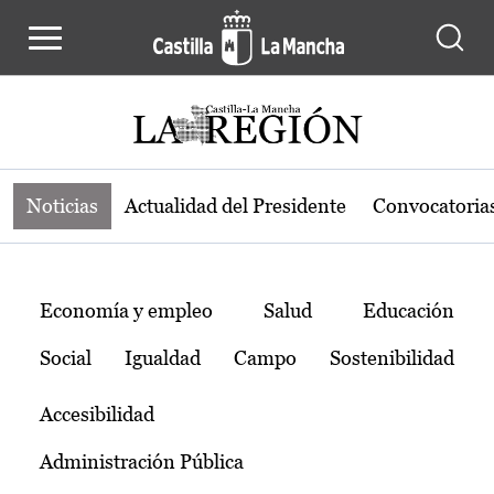
Noticias de la región de Castilla-L
Pasar al contenido principal
Noticias
Actualidad del Presidente
Convocatoria
Temas
Economía y empleo
Salud
Educación
Social
Igualdad
Campo
Sostenibilidad
Accesibilidad
Administración Pública