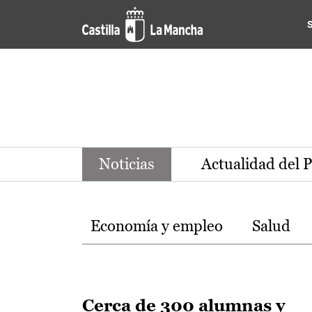
Noticias de la región de Ca
Pasar al contenido principal
Noticias
Actualidad del 
Temas
Economía y empleo
Salud
Cerca de 300 alumnas y