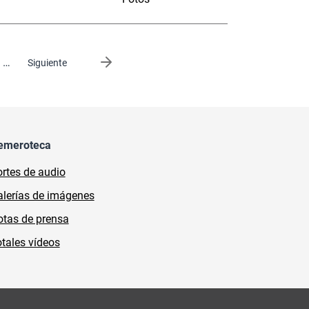
…
Siguiente página
Siguiente
emeroteca
rtes de audio
lerías de imágenes
tas de prensa
tales vídeos