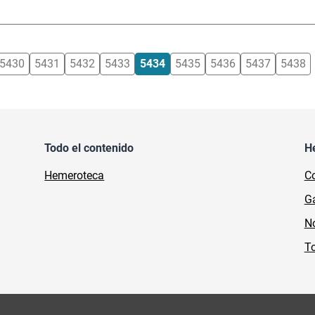
5430
5431
5432
5433
5434
5435
5436
5437
5438
Todo el contenido
H
Hemeroteca
Co
Ga
No
To