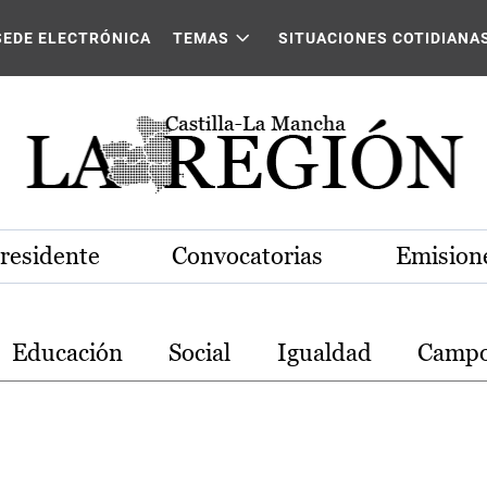
stilla-La Mancha
SEDE ELECTRÓNICA
TEMAS
SITUACIONES COTIDIANA
Presidente
Convocatorias
Emisione
Educación
Social
Igualdad
Camp