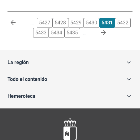
Paginación
…
5427
5428
5429
5430
5431
5432
5433
5434
5435
…
La región
Todo el contenido
Hemeroteca