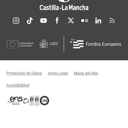
Redes sociales JCCM
Menú legal
Protección de Datos
Aviso Legal
Mapa del sitio
Accesibilidad
Certificaciones oficiales del Gobierno de Castilla-La Mancha