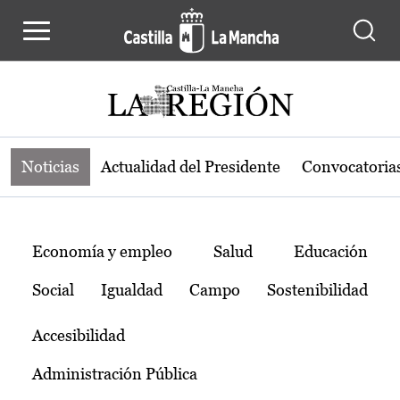
Noticias de la región de Castilla-L
Pasar al contenido principal
Noticias
Actualidad del Presidente
Convocatoria
Temas
Economía y empleo
Salud
Educación
Social
Igualdad
Campo
Sostenibilidad
Accesibilidad
Administración Pública