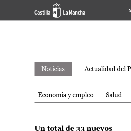
Noticias de la región de Ca
Pasar al contenido principal
Noticias
Actualidad del 
Temas
Economía y empleo
Salud
Un total de 33 nuevos