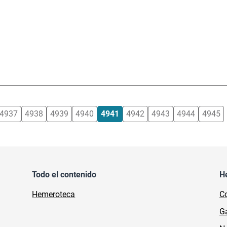
4937
4938
4939
4940
4941
4942
4943
4944
4945
Todo el contenido
H
Hemeroteca
Co
Ga