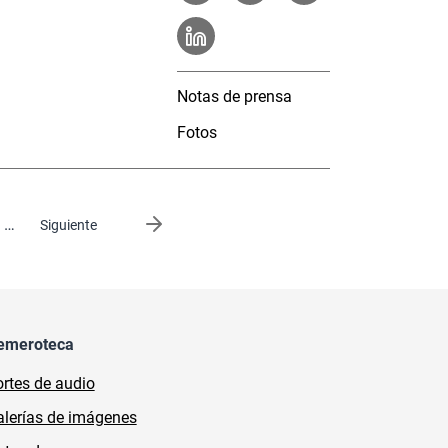
Notas de prensa
Fotos
…
Siguiente página
Siguiente
emeroteca
rtes de audio
lerías de imágenes