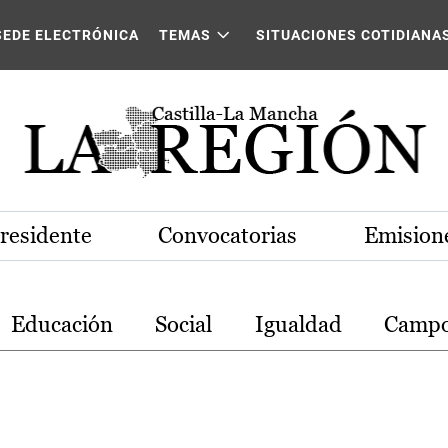
stilla-La Mancha
SEDE ELECTRÓNICA
TEMAS
SITUACIONES COTIDIANA
Presidente
Convocatorias
Emisione
Educación
Social
Igualdad
Camp