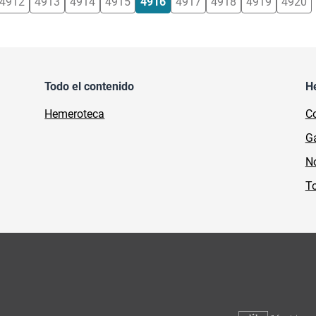
4912
4913
4914
4915
4916
4917
4918
4919
4920
Todo el contenido
H
Hemeroteca
Co
Ga
No
To