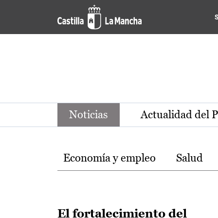
Noticias de la región de Ca
Pasar al contenido principal
Noticias
Actualidad del 
Temas
Economía y empleo
Salud
El fortalecimiento del