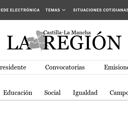
stilla-La Mancha
SEDE ELECTRÓNICA
TEMAS
SITUACIONES COTIDIANA
Presidente
Convocatorias
Emisione
Educación
Social
Igualdad
Camp