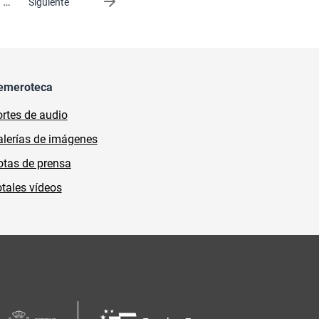
…
Siguiente página
Siguiente
emeroteca
rtes de audio
lerías de imágenes
tas de prensa
tales vídeos