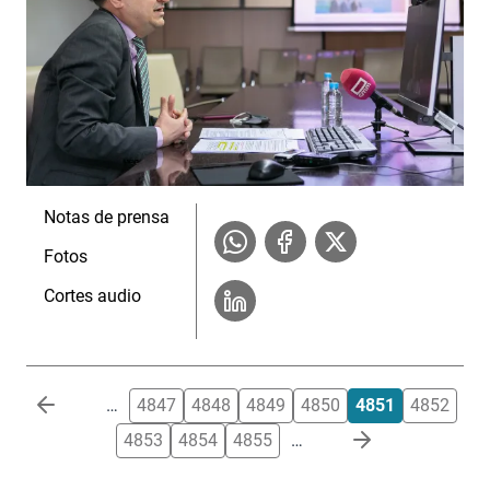
Notas de prensa
Fotos
Cortes audio
Paginación
…
4847
4848
4849
4850
4851
4852
4853
4854
4855
…