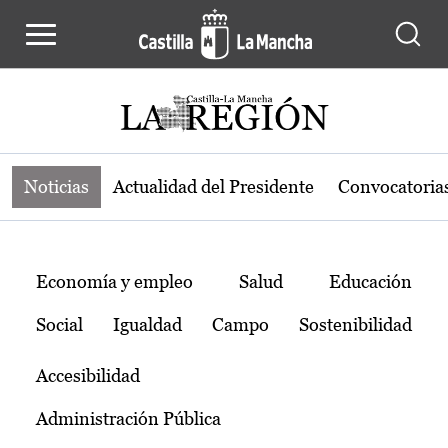
Noticias de la región de Castilla-L
Pasar al contenido principal
Noticias
Actualidad del Presidente
Convocatoria
Temas
Economía y empleo
Salud
Educación
Social
Igualdad
Campo
Sostenibilidad
Accesibilidad
Administración Pública