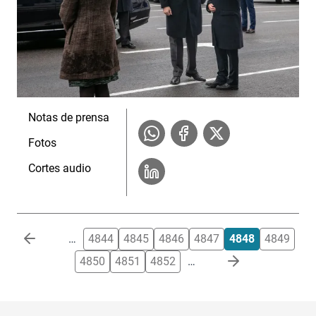
Notas de prensa
Fotos
Cortes audio
Paginación
…
4844
4845
4846
4847
4848
4849
4850
4851
4852
…