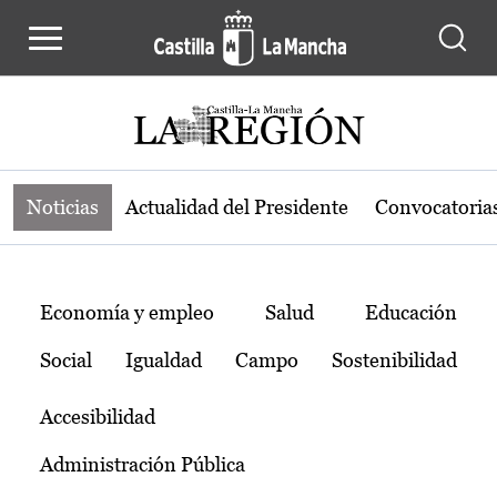
Noticias de la región de Castilla-L
Pasar al contenido principal
Noticias
Actualidad del Presidente
Convocatoria
Temas
Economía y empleo
Salud
Educación
Social
Igualdad
Campo
Sostenibilidad
Accesibilidad
Administración Pública