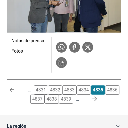
Notas de prensa
Fotos
Paginación
…
4831
4832
4833
4834
4835
4836
4837
4838
4839
…
La región