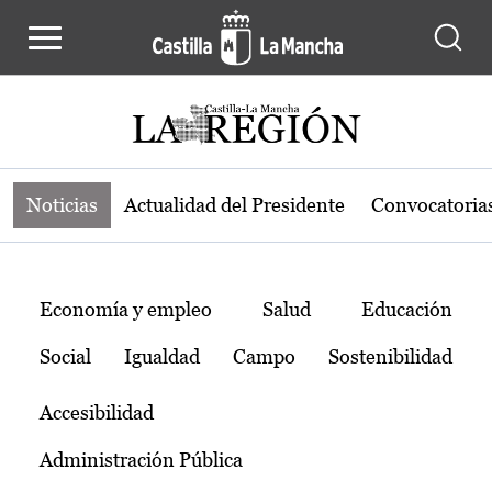
Noticias de la región de Castilla-L
Pasar al contenido principal
Noticias
Actualidad del Presidente
Convocatoria
Temas
Economía y empleo
Salud
Educación
Social
Igualdad
Campo
Sostenibilidad
Accesibilidad
Administración Pública