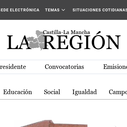
stilla-La Mancha
SEDE ELECTRÓNICA
TEMAS
SITUACIONES COTIDIANA
Presidente
Convocatorias
Emisione
Educación
Social
Igualdad
Camp