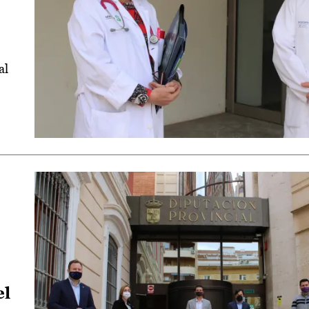
al
el