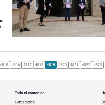
me
e
4815
4816
4817
4818
4819
4820
4821
4822
4823
Todo el contenido
H
Hemeroteca
Co