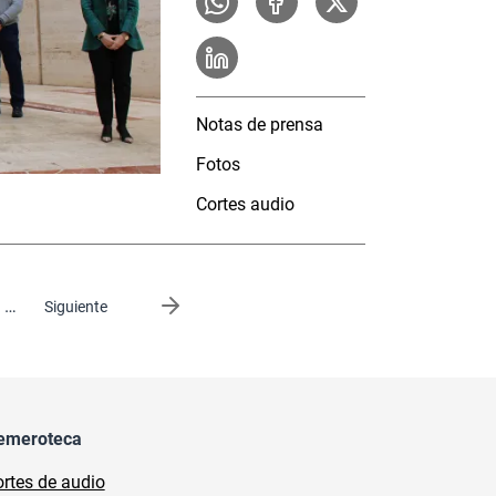
Notas de prensa
Fotos
Cortes audio
…
Siguiente página
Siguiente
emeroteca
rtes de audio