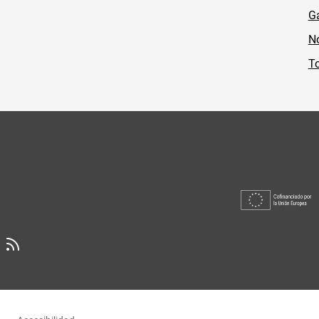
Ga
No
To