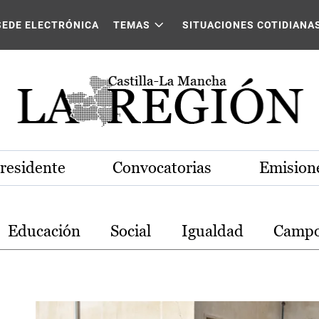
stilla-La Mancha
SEDE ELECTRÓNICA
TEMAS
SITUACIONES COTIDIANA
Presidente
Convocatorias
Emisione
Educación
Social
Igualdad
Camp