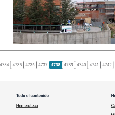
4734
4735
4736
4737
4738
4739
4740
4741
4742
Todo el contenido
H
Hemeroteca
Co
Ga