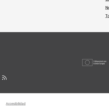
No
To
Accesibilidad