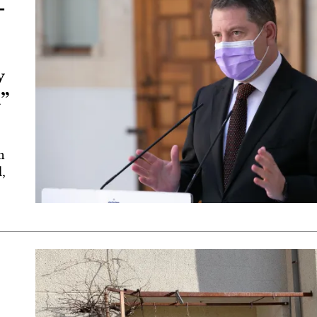
-
y
”
n
l,