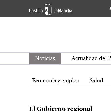
Noticias de la región de Ca
Pasar al contenido principal
Noticias
Actualidad del 
Temas
Economía y empleo
Salud
El Gobierno regional