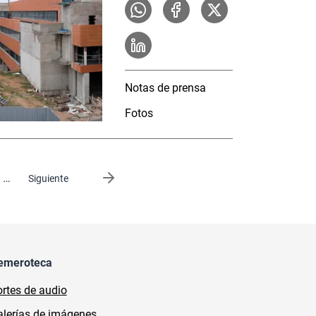
Notas de prensa
Fotos
…
Siguiente página
Siguiente
emeroteca
rtes de audio
lerías de imágenes