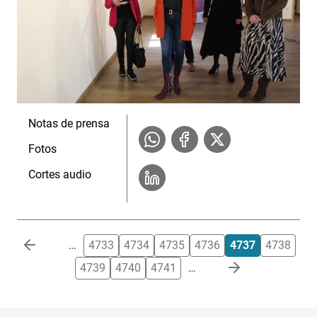
Notas de prensa
Fotos
Cortes audio
Paginación
…
4733
4734
4735
4736
4737
4738
4739
4740
4741
…