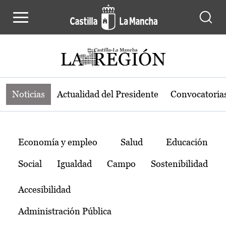
Noticias de la región de Castilla-L
Pasar al contenido principal
Noticias
Actualidad del Presidente
Convocatoria
Temas
Economía y empleo
Salud
Educación
Social
Igualdad
Campo
Sostenibilidad
Accesibilidad
Administración Pública