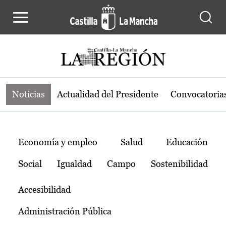
Noticias de la región de Castilla-L
Pasar al contenido principal
Noticias
Actualidad del Presidente
Convocatoria
Temas
Economía y empleo
Salud
Educación
Social
Igualdad
Campo
Sostenibilidad
Accesibilidad
Administración Pública