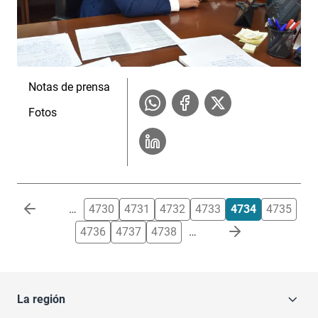
Notas de prensa
Fotos
Paginación
…
4730
4731
4732
4733
4734
4735
4736
4737
4738
…
La región