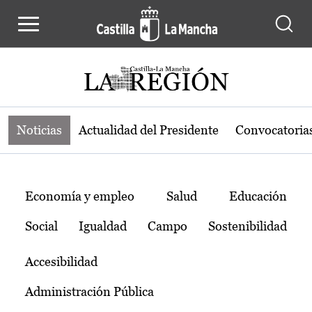
Noticias de la región de Castilla-L
Pasar al contenido principal
Noticias
Actualidad del Presidente
Convocatoria
Temas
Economía y empleo
Salud
Educación
Social
Igualdad
Campo
Sostenibilidad
Accesibilidad
Administración Pública