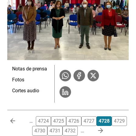
Notas de prensa
Fotos
Cortes audio
Paginación
…
4724
4725
4726
4727
4728
4729
4730
4731
4732
…